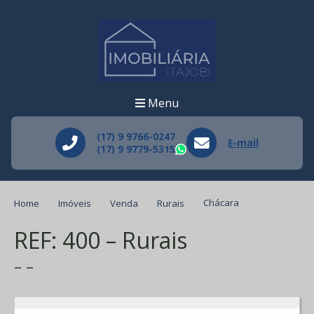
Menu
(17) 9 9766-0247
E-mail
(17) 9 9779-5315
WhatsApp
Home
Imóveis
Venda
Rurais
Chácara
REF: 400 – Rurais
– –