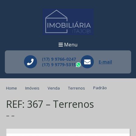
Menu
(17) 9 9766-0247
E-mail
(17) 9 9779-5315
WhatsApp
Home
Imóveis
Venda
Terrenos
Padrão
REF: 367 – Terrenos
– –